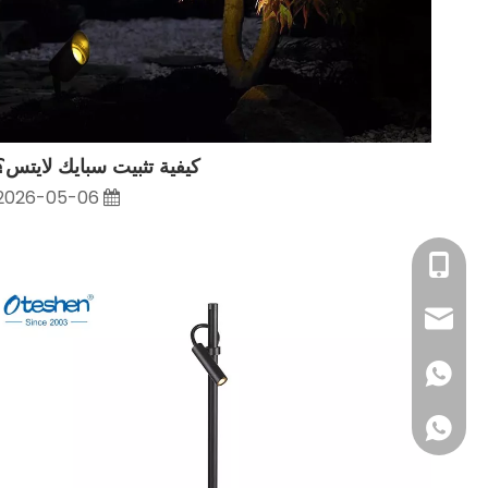
كيفية تثبيت سبايك لايتس؟
2026-05-06
+86- 180222301
sales@oteshen
+86 1802223010