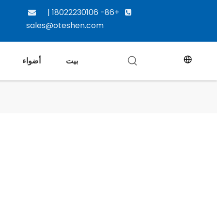
+86- 18022230106 |


sales@oteshen.com
بيت
أضواء