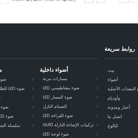
روابط سريعة
أضواء داخلية
ض
بيت
مسارات مرنة
ضوء ا
أضواء
ضوء مغناطيسي LED
ضوء LED للطاقة الشمسية
 المعدات الأصلية
ضوء المسار LED
ح
وأوديإم
الصمام النازل
ضوء ال
أخبار ومدونة
ضوء القراءة LED
ضوء LED في الأرض
اتصل بنا
تركيبات الإضاءة النازلة GU10
سلسلة الشر
كتالوج
ضوء لوحة LED