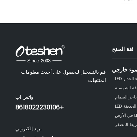
فئة المنتج
وء خارجي
قم بالتسجيل للحصول على أحدث معلومات
لجدار LED
المنتجات
اجز الصمام
واتس اب
حديقة LED
+86
18022230106
يط المضفر
بريد إلكتروني