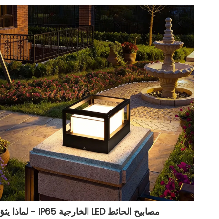
مصابيح الحائط LED الخارجية IP65 - لماذا ي