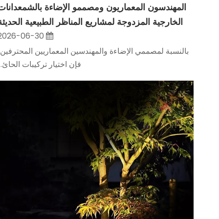
المهندسون المعماريون ومصممو الإضاءة بالشمعدانات
الخارجية المزدوجة لمشاريع المناظر الطبيعية الحديثة
2026-06-30
بالنسبة لمصممي الإضاءة والمهندسين المعماريين المحترفين،
فإن اختيار تركيبات الحائ...