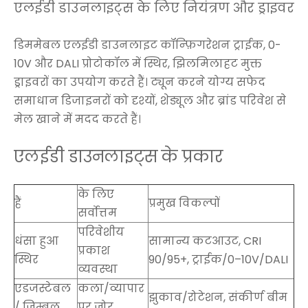
एलईडी डाउनलाइट्स के लिए नियंत्रण और ड्राइवर
डिममेबल एलईडी डाउनलाइट कॉन्फ़िगरेशन ट्राईक, 0-
10V और DALI प्रोटोकॉल में स्थिर, झिलमिलाहट मुक्त
ड्राइवरों का उपयोग करते हैं। ट्यून करने योग्य सफेद
समाधान डिजाइनरों को दृश्यों, शेड्यूल और ब्रांड परिवेश से
मेल खाने में मदद करते हैं।
एलईडी डाउनलाइट्स के प्रकार
के लिए
हैं
प्रमुख विकल्पों
सर्वोत्तम
परिवेशीय
धंसा हुआ
सामान्य कटआउट, CRI
प्रकाश
स्थिर
90/95+, ट्राईक/0–10V/DALI
व्यवस्था
एडजस्टेबल
कला/व्यापार
झुकाव/रोटेशन, संकीर्ण बीम
/ जिम्बल
पर जोर