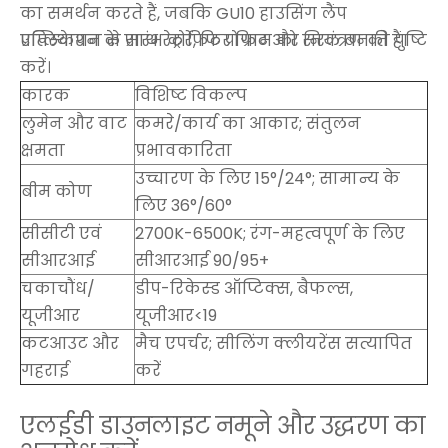
का समर्थन करते हैं, जबकि GU10 हाउसिंग लैंप
प्रतिस्थापन के साथ रेट्रोफिट प्रोग्राम को सरल बनाते हैं।
एप्लिकेशन से प्रारंभ करें, फिर फिट और नियंत्रण की पुष्टि
करें।
कारक
विशिष्ट विकल्प
लुमेन और वाट
कमरे/कार्य का आकार; संतुलन
क्षमता
प्रभावकारिता
उच्चारण के लिए 15°/24°; सामान्य के
बीम कोण
लिए 36°/60°
सीसीटी एवं
2700K-6500K; रंग-महत्वपूर्ण के लिए
सीआरआई
सीआरआई 90/95+
चकाचौंध/
डीप-रिकेस्ड ऑप्टिक्स, बैफल्स,
यूजीआर
यूजीआर<19
कटआउट और
मैच एपर्चर; सीलिंग क्लीयरेंस सत्यापित
गहराई
करें
एलईडी डाउनलाइट नमूने और उद्धरण का