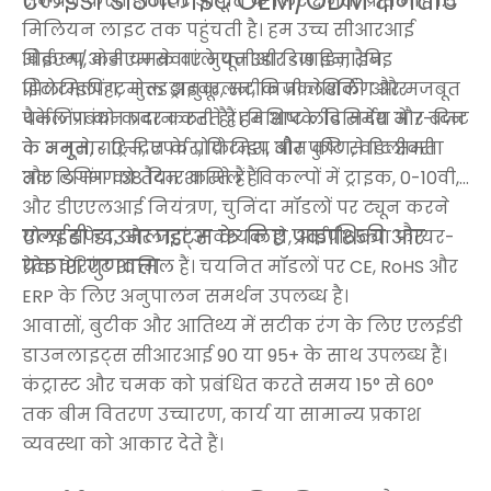
एलईडी डाउनलाइट OEM/ODM क्षमताएं
समर्थन करते हैं। स्थिर आपूर्ति के लिए क्षमता प्रति माह 1.5
मिलियन लाइट तक पहुंचती है। हम उच्च सीआरआई
विकल्प, कम चमक वाले यूजीआर <19 डिज़ाइन,
ओईएम/ओडीएम सेवाएं मुफ्त 3डी डिजाइन, रैपिड
झिलमिलाहट मुक्त ड्राइवर, सटीक प्रकाशिकी और मजबूत
प्रोटोटाइपिंग, मोल्ड अनुकूलन, निजी लेबलिंग और
थर्मल प्रबंधन प्रदान करते हैं। विशिष्ट लीड समय में 7-दिन
पैकेजिंग को कवर करती हैं। हम आपके विनिर्देश और बजट
के नमूने, ~10-दिन के प्रोटोटाइप और पुष्टि से डिलीवरी
के अनुसार ट्रिम, एपर्चर, फ़िनिश, बीम कोण, वाट क्षमता
तक लगभग 38 दिन शामिल हैं।
और डिमिंग को तैयार करते हैं। विकल्पों में ट्राइक, 0-10वी,
और डीएएलआई नियंत्रण, चुनिंदा मॉडलों पर ट्यून करने
एलईडी डाउनलाइट्स के लिए प्रकाशिकी और
योग्य सफेद, और जहां आवश्यक हो, आईपी65 या फायर-
प्रकाश गुणवत्ता
रेटेड वेरिएंट शामिल हैं। चयनित मॉडलों पर CE, RoHS और
ERP के लिए अनुपालन समर्थन उपलब्ध है।
आवासों, बुटीक और आतिथ्य में सटीक रंग के लिए एलईडी
डाउनलाइट्स सीआरआई 90 या 95+ के साथ उपलब्ध हैं।
कंट्रास्ट और चमक को प्रबंधित करते समय 15° से 60°
तक बीम वितरण उच्चारण, कार्य या सामान्य प्रकाश
व्यवस्था को आकार देते हैं।