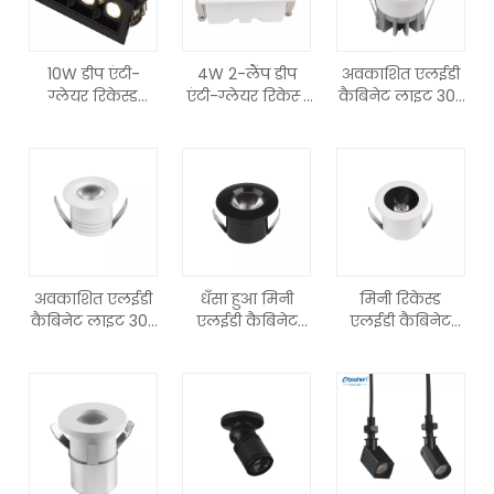
10W डीप एंटी-
4W 2-लैंप डीप
अवकाशित एलईडी
ग्लेयर रिकेस्ड
एंटी-ग्लेयर रिकेस्ड
कैबिनेट लाइट 30°
लीनियर एलईडी
एलईडी ग्रिल लाइट
बीम CRI90 हाई
ग्रिल लाइट -
- ओटेशेन
ब्राइट डिस्प्ले लैंप
ओटेशेन
LXT0420-4
LTH1410-3
LXT0450-10
LXT0420P-4
LTH1410A-3
फाइव लैंप
डबल हेड सीलिंग
एल्युमीनियम
स्पॉटलाइट
सीलिंग स्पॉटलाइट
अवकाशित एलईडी
धँसा हुआ मिनी
मिनी रिकेस्ड
कैबिनेट लाइट 30°
एलईडी कैबिनेट
एलईडी कैबिनेट
बीम CRI90 हाई
लाइट 30° बीम
लाइट 30° नैरो बीम
लुमेन डिस्प्ले लैंप
CRI90 आभूषण
CRI90 ज्वेलरी
LCG3420-3
डिस्प्ले लैंप
डिस्प्ले लैंप
LCG3320-1
LCG3220-1