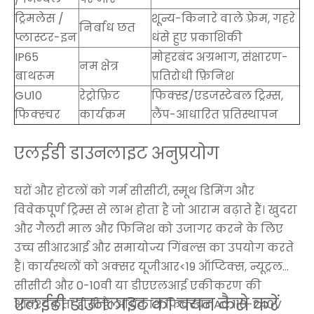
ट्रिमलेस /
शून्य-किनारे वाले फ़्रेम, गहरे
निर्बाध छत
प्लास्टर-इन
धंसे हुए प्रकाशिकी
IP65
मोहरबंद अग्रभाग, संक्षारण-
नम क्षेत्र
बाथरूम
प्रतिरोधी फ़िनिश
GU10
रेट्रोफ़िट
फिक्स्ड/एडजस्टेबल ट्रिम्स,
फिक्स्चर
कार्यक्रम
लैंप-आधारित प्रतिस्थापन
एलईडी डाउनलाइट अनुप्रयोग
घरों और होटलों को गर्म सीसीटी, स्मूथ डिमिंग और
विवेकपूर्ण ट्रिम्स से लाभ होता है जो आराम बढ़ाते हैं। खुदरा
और गैलरी माल और फिनिश को उजागर करने के लिए
उच्च सीआरआई और समायोज्य गिंबल्स का उपयोग करते
हैं। कार्यस्थलों को अक्सर यूजीआर<19 ऑप्टिक्स, न्यूट्रल
सीसीटी और 0-10वी या डीएएलआई एकीकरण की
एलईडी डाउनलाइट का चयन कैसे करें
आवश्यकता होती है। अधिकांश फिक्स्चर AC 110-240V