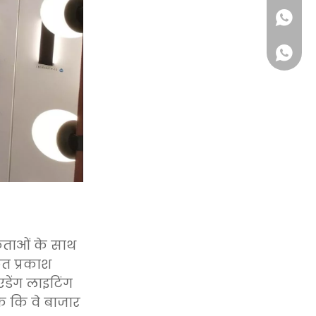
+86 180
रेताओं के साथ
ृत प्रकाश
1802223
डेंग लाइटिंग
के कि वे बाजार