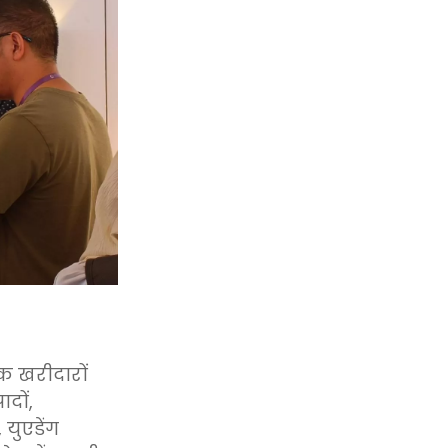
िक खरीदारों
दों,
युएडेंग