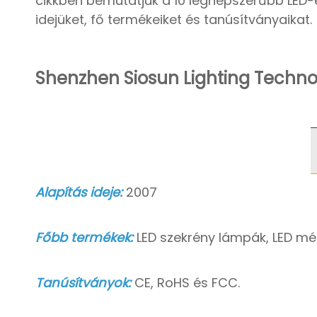
cikkben bemutatjuk a 10 legnépszerűbb LED-es
idejüket, fő termékeiket és tanúsítványaikat.
Shenzhen Siosun Lighting Technol
Alapítás ideje:
2007
Főbb termékek:
LED szekrény lámpák, LED mé
Tanúsítványok:
CE, RoHS és FCC.