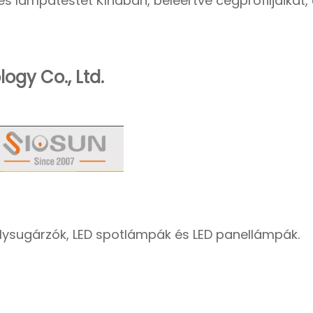
 lámpatestet Kínában, beleértve cégprofiljaikat, 
ogy Co., Ltd.
lysugárzók, LED spotlámpák és LED panellámpák.