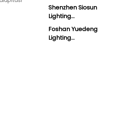
alapítási
Shenzhen Siosun
Lighting
Technology Co., Ltd.
Foshan Yuedeng
Lighting
Technology Co., Ltd.
Shenzhen Huayuda
Lighting Co., Ltd.
Zhongshan
Huiheng Lighting
Co., Ltd.
Shenzhen ONN
Semiconductor
Lighting Co., Ltd.
Shenzhen
Kingliming