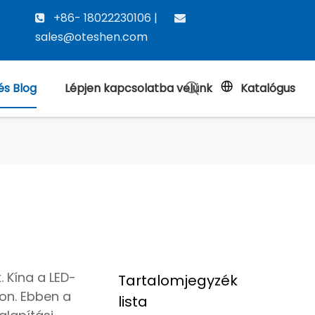
+86- 18022230106 |


sales@oteshen.com
és Blog
Lépjen kapcsolatba velünk
Katalógus
 Kína a LED-
Tartalomjegyzék
on. Ebben a
lista