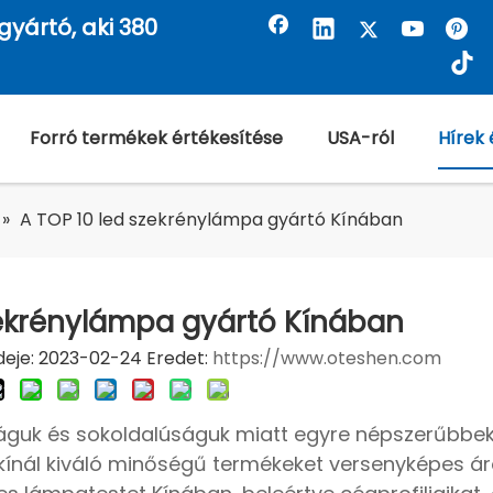
gyártó, aki 380
Forró termékek értékesítése
USA-ról
Hírek 
»
A TOP 10 led szekrénylámpa gyártó Kínában
zekrénylámpa gyártó Kínában
deje: 2023-02-24 Eredet:
https://www.oteshen.com
guk és sokoldalúságuk miatt egyre népszerűbbek.
 kínál kiváló minőségű termékeket versenyképes ár