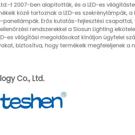
td.-t 2007-ben alapították, és a LED-es világításte
mékeik közé tartoznak a LED-es szekrénylámpák, a
anellámpák. Erős kutatás-fejlesztési csapattal, f
lenőrzési rendszerekkel a Siosun Lighting elkötele
D-es világítási megoldásokat kínáljon ügyfelei sz
okat, biztosítva, hogy termékeik megfeleljenek a 
ogy Co., Ltd.