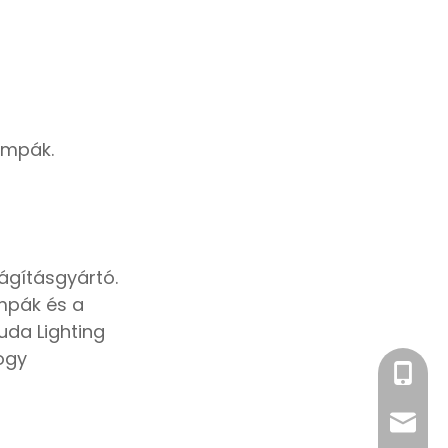
ámpák.
lágításgyártó.
mpák és a
uda Lighting
ogy
+86- 18
sales@