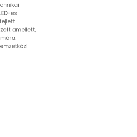
Technology Co., Ltd.
chnikai
Guangzhou Ben
 LED-es
Lighting
ejlett
Technology Co., Ltd.
zett amellett,
Hafele Lighting Co.,
ámára.
Ltd.
nemzetközi
Touchlite Lighting
Co., Ltd.