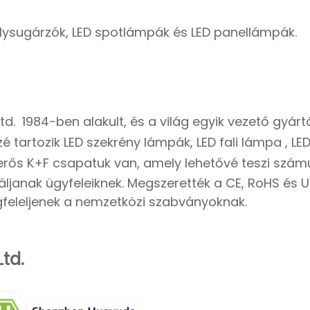
lysugárzók, LED spotlámpák és LED panellámpák.
td.
1984-ben alakult, és a világ egyik vezető gyárt
zé tartozik
LED szekrény lámpák
,
LED fali lámpa
, L
rős K+F csapatuk van, amely lehetővé teszi szám
áljanak ügyfeleiknek. Megszerették a CE, RoHS és U
gfeleljenek a nemzetközi szabványoknak.
td.