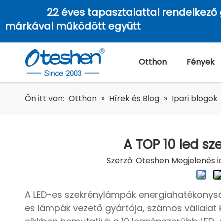
22 éves tapasztalattal rendelkező 
márkával működött együtt
Otthon
Fények
Ön itt van:
Otthon
»
Hírek és Blog
»
Ipari blogok
A TOP 10 led s
Szerző: Oteshen Megjelenés i
A LED-es szekrénylámpák energiahatékonysá
es lámpák vezető gyártója, számos vállalat