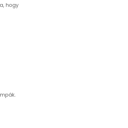
va, hogy
ámpák.