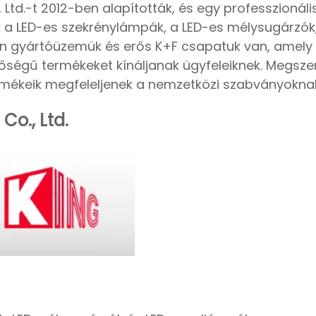
td.-t 2012-ben alapították, és egy professzionáli
ak a LED-es szekrénylámpák, a LED-es mélysugárzók,
n gyártóüzemük és erős K+F csapatuk van, amely
nőségű termékeket kínáljanak ügyfeleiknek. Megszer
ermékeik megfeleljenek a nemzetközi szabványokna
o., Ltd.