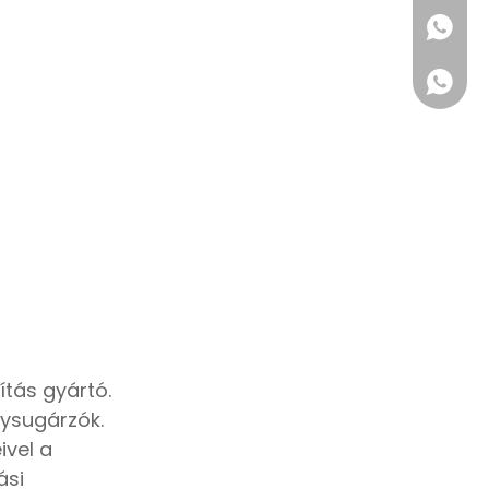
+86 180
ítás gyártó.
lysugárzók.
1802223
ivel a
ási