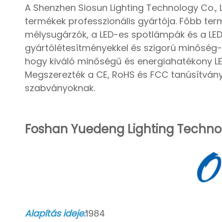
A Shenzhen Siosun Lighting Technology Co., L
termékek professzionális gyártója. Főbb ter
mélysugárzók, a LED-es spotlámpák és a LED-p
gyártólétesítményekkel és szigorú minőség-el
hogy kiváló minőségű és energiahatékony LE
Megszerezték a CE, RoHS és FCC tanúsítvány
szabványoknak.
Foshan Yuedeng
Lighting Technol
Alapítás ideje:
1984