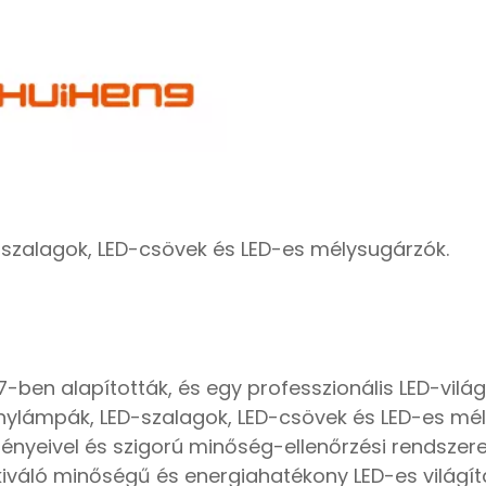
szalagok, LED-csövek és LED-es mélysugárzók.
7-ben alapították, és egy professzionális LED-világ
énylámpák, LED-szalagok, LED-csövek és LED-es mé
tményeivel és szigorú minőség-ellenőrzési rendszere
 kiváló minőségű és energiahatékony LED-es világít