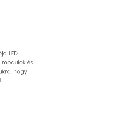
ója.
LED
ED modulok és
ukra, hogy
L