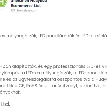
-es mélysugárzók, LED panellámpák és LED-es sínl
-ban alapították, és egy professzionális LED-es vi
énylámpák, a LED-es mélysugárzók, a LED-panel-lá
re és az ügyfélszolgálatra összpontosítva a Huay
ették a CE, RoHS és UL tanúsítványt, biztosítva, h
ványoknak.
Ltd.