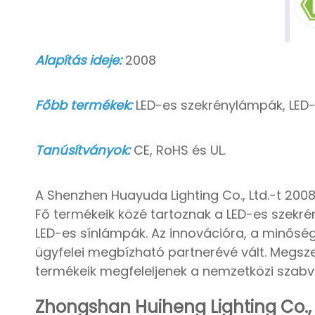
Alapítás ideje:
2008
Főbb termékek:
LED-es szekrénylámpák, LED
Tanúsítványok:
CE, RoHS és UL.
A Shenzhen Huayuda Lighting Co., Ltd.-t 2008
Fő termékeik közé tartoznak a LED-es szekr
LED-es sínlámpák. Az innovációra, a minőség
ügyfelei megbízható partnerévé vált. Megszer
termékeik megfeleljenek a nemzetközi szab
Zhongshan Huiheng Lighting Co., 