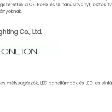
szerették a CE, RoHS és UL tanúsítványt, biztosít
ványoknak.
ting Co., Ltd.
-es mélysugárzók, LED panellámpák és LED-es sínl