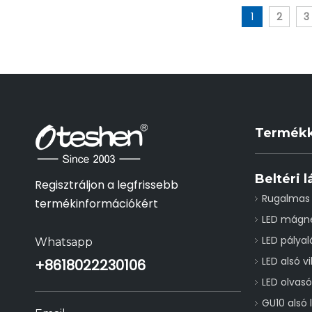
1
2
3
Termékk
Beltéri 
Regisztráljon a legfrissebb
Rugalmas 
termékinformációkért
LED mágn
LED pálya
Whatsapp
LED alsó vi
+86
18022230106
LED olvas
GU10 alsó