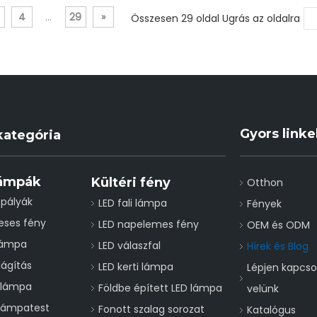
4
...
29
»
Összesen 29 oldal Ugrás az oldalra
Gyors link
ategória
lámpák
Kültéri fény
Otthon
pályák
LED fali lámpa
Fények
eses fény
LED napelemes fény
OEM és ODM
lámpa
LED válaszfal
Hírek és Blog
lágítás
LED kerti lámpa
Lépjen kapcso
ólámpa
Földbe épített LED lámpa
velünk
 lámpatest
Fonott szalag sorozat
Katalógus