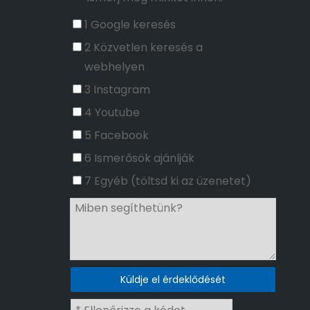
1 Google keresés
2 Közvetlen keresés a
webhelyen
3 Instagram
4 Youtube
5 Facebook
6 Ismerősök ajánlják
7 Egyéb (töltsd ki az üzenetet)
Küldje el érdeklődését