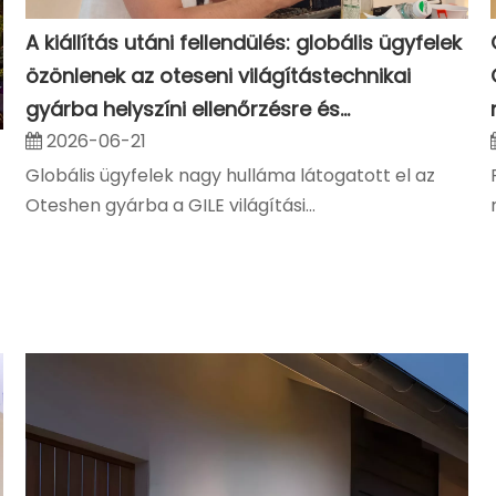
A kiállítás utáni fellendülés: globális ügyfelek
özönlenek az oteseni világítástechnikai
gyárba helyszíni ellenőrzésre és
együttműködési tárgyalásokra
2026-06-21
Globális ügyfelek nagy hulláma látogatott el az
Oteshen gyárba a GILE világítási...