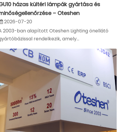
GU10 házas kültéri lámpák gyártása és
minőségellenőrzése – Oteshen
2026-07-20
A 2003-ban alapított Oteshen Lighting önellátó
gyártóbázissal rendelkezik, amely...