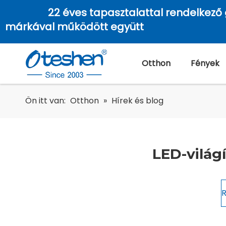
22 éves tapasztalattal rendelkező 
márkával működött együtt
Otthon
Fények
Ön itt van:
Otthon
»
Hírek és blog
LED-világ
R