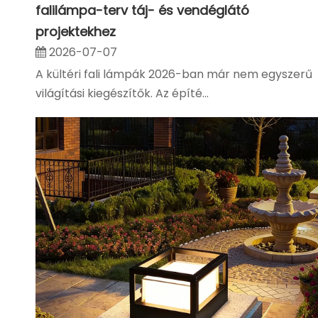
falilámpa-terv táj- és vendéglátó
projektekhez
2026-07-07
A kültéri fali lámpák 2026-ban már nem egyszerű
világítási kiegészítők. Az építé...