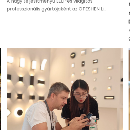
A nagy teljesítményű LED-es világítás
professzionális gyártójaként az OTESHEN Li...