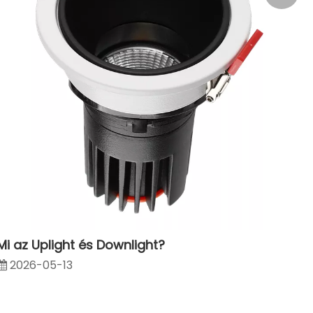
1802223
Mi az Uplight és Downlight?
2026-05-13