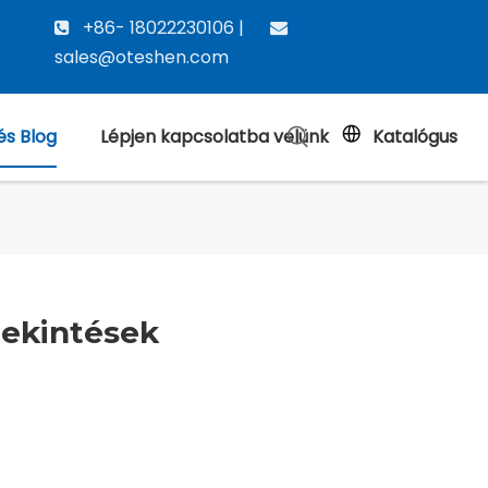
+86- 18022230106 |


sales@oteshen.com
és Blog
Lépjen kapcsolatba velünk
Katalógus
tekintések