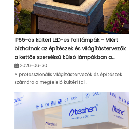
IP65-ös kültéri LED-es fali lámpák – Miért
bízhatnak az építészek és világítástervezők
a kettős szerelésű külső lámpákban a
modern tájprojektekhez
2026-06-30
A professzionális világítástervezők és építészek
számára a megfelelő kültéri fal...