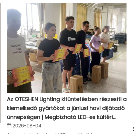
Az OTESHEN Lighting kitüntetésben részesíti a
kiemelkedő gyártókat a júniusi havi díjátadó
ünnepségen | Megbízható LED-es kültéri
világítás gyártó
2026-08-04