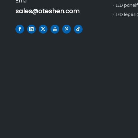
Email
LED panel
sales@oteshen.com
LED lépés