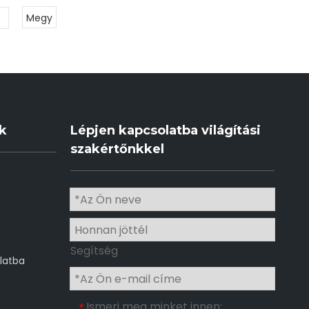
Megy
ek
Lépjen kapcsolatba világítási
szakértőnkkel
Segítség
latba
Ismerj meg minket innen:
*