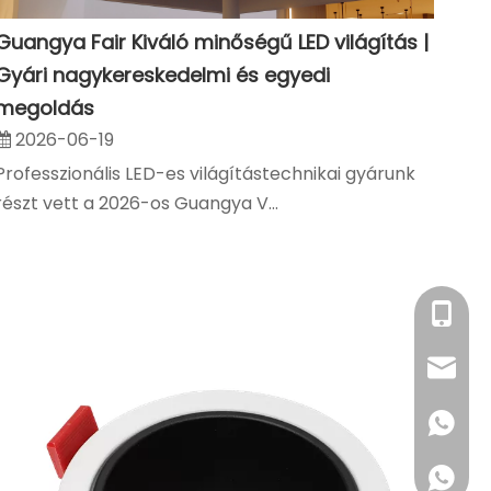
Guangya Fair Kiváló minőségű LED világítás |
Gyári nagykereskedelmi és egyedi
megoldás
2026-06-19
Professzionális LED-es világítástechnikai gyárunk
részt vett a 2026-os Guangya V...
+86- 18
sales@
+86 180