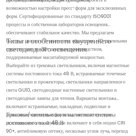
возможностью настройки пресс-форм для эксклюзивных
форм. Сертифицированные по стандарту ISO9001
процессы и собственная лаборатория освещения
обеспечивают стабильное качество. Мы предлагаем
Типы и особенности внутреннего
быстрые циклы с 7-дневными образцами, ~10-дневными
светодиодного освещения
прототипами и ~38-дневным производством,
поддерживаемые масштабируемой мощностью.
Выбирайте из трековых светильников, включая магнитные
системы постоянного тока 48 В, встраиваемые точечные
светильники и прожекторы, светильники направленного
света GU10, светодиодные настенные светильники и
светодиодные лампы для чтения. Варианты монтажа
включают встраиваемые, накладные, подвесные и
Трековые светильники и магнитные системы
рельсовые/магнитные форматы, соответствующие
постоянного тока 48 В
условиям потолка. Функции включают в себя опции CRI
90+, антибликовую оптику, несколько углов луча, переход