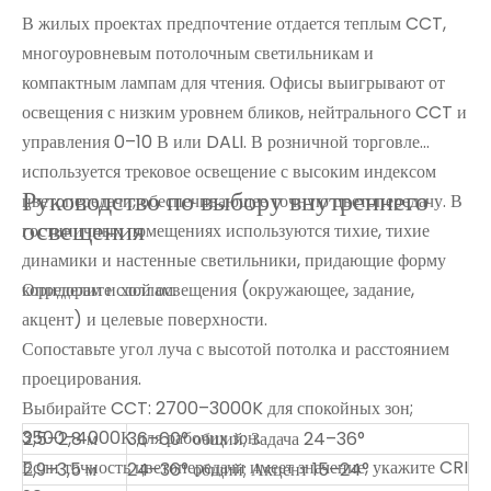
В жилых проектах предпочтение отдается теплым CCT,
многоуровневым потолочным светильникам и
компактным лампам для чтения. Офисы выигрывают от
освещения с низким уровнем бликов, нейтрального CCT и
управления 0–10 В или DALI. В розничной торговле
используется трековое освещение с высоким индексом
Руководство по выбору внутреннего
цветопередачи, обеспечивающее точную цветопередачу. В
освещения
гостиничных помещениях используются тихие, тихие
динамики и настенные светильники, придающие форму
коридорам и холлам.
Определите слой освещения (окружающее, задание,
акцент) и целевые поверхности.
Сопоставьте угол луча с высотой потолка и расстоянием
проецирования.
Выбирайте CCT: 2700–3000K для спокойных зон;
3500–4000К для рабочих зон.
2,5–2,8 м
36–60° общий; Задача 24–36°
Если точность цветопередачи имеет значение, укажите CRI
2,9–3,5 м
24–36° общий; Акцент 15–24°