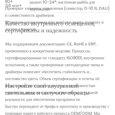
90+.
акцент 10–24°; настенная шайба для
3,6 млн+
Проверьте элементы управления (симистор, 0–10 В, DALI)
вертикалей
и совместимость драйверов.
Качество внутреннего освещения,
Проверьте ограничения при монтаже: вырез, толщину и
сертификаты и надежность
доступ к приводу.
Мы поддерживаем документацию CE, RoHS и ERP,
применимую к конкретным моделям. Процессы,
сертифицированные по стандарту ISO9001, внутренние
испытания, а также проверенные светодиодные чипы и
драйверы помогают обеспечить стабильность и
постоянство цвета. Объем сертификации и отчеты об
Настройте свой внутренний
испытаниях доступны по запросу, с возможностью
светильник и получите образцы
просмотра заводских данных в режиме виртуальной
реальности для обеспечения прозрачности.
Быстро переходите от брифа к прототипу и производству с
помощью нашего рабочего процесса OEM/ODM. Мы