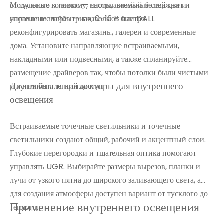
от тусклого к теплому, настраиваемый белый цвет и
Модульные головки — споты, линейные стержни и
управление через триак, 0–10 В или DALI.
настенные шайбы — позволяют быстро
реконфигурировать магазины, галереи и современные
дома. Установите направляющие встраиваемыми,
накладными или подвесными, а также спланируйте
размещение драйверов так, чтобы потолки были чистыми
Даунлайты и прожекторы для внутреннего
и к ним был легкий доступ.
освещения
Встраиваемые точечные светильники и точечные
светильники создают общий, рабочий и акцентный слои.
Глубокие перегородки и тщательная оптика помогают
управлять UGR. Выбирайте размеры вырезов, планки и
лучи от узкого пятна до широкого заливающего света, а
для создания атмосферы доступен вариант от тусклого до
Применение внутреннего освещения
теплого.