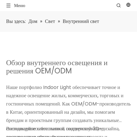
Меню
Вы здесь:
Дом
»
Свет
»
Внутренний свет
Обзор внутреннего освещения и
решения OEM/ODM
Наше портфолио Indoor Light обеспечивает точное и
надежное освещение жилых, коммерческих, торговых и
гостиничных помещений. Как OEM/ODM-производитель
в Китае, ориентированный на дизайн, мы помогаем
брендам и проектным группам создавать уникальные
светодиодные светильники, соответствующие
Воспользуйтесь бесплатной поддержкой 3D-дизайна,
производительности, бюджету и срокам.
доступностью образцов при проверке проекта и