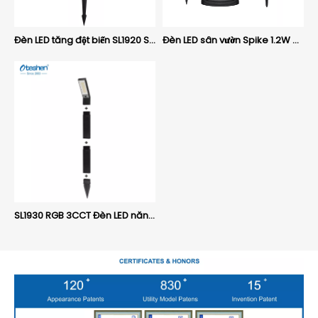
Đèn LED tăng đột biến SL1920 SL1920B
Đèn LED sân vườn Spike 1.2W 2.4W 3.6W 4.8W Bảng điều khiển năng lượng mặt trời tách biệt, Đèn chiếu cảnh quan ngoài trời IP65 Oteshen SL1925-1 / SL1925-2 / SL1925-3 / SL1925-4
SL1930 RGB 3CCT Đèn LED năng lượng mặt trời Đèn LED ngoài trời IP65 Đèn năng lượng mặt trời chống nước Trang trí sân vườn