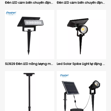
Đèn LED cảm biến chuyển động PC 0,8W Đèn tường năng lượng mặt trời, Đèn an ninh ngoài trời IP44 Oteshen SL1801
Đèn LED cảm biến chuyển động PC 1,5W Đèn tường năng lượng mặt trời, Đèn an ninh ngoài trời IP44 Oteshen SL1804
SL1929 Đèn LED năng lượng mặt trời góc di chuyển LED Spike Light Đèn tường LED
Led Solar Spike Light tự động cảm nhận tiết kiệm năng lượng không thấm nước