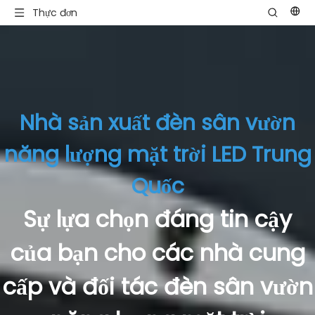
Thực đơn
Nhà sản xuất đèn sân vườn
năng lượng mặt trời LED Trung
Quốc
Sự lựa chọn đáng tin cậy
của bạn cho các nhà cung
cấp và đối tác đèn sân vườn