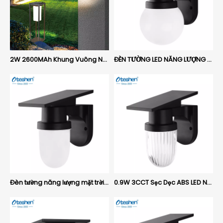
2W 2600MAh Khung Vuông Nhôm ĐÈN LED NĂNG LƯỢNG MẶT TRỜI MẶT TRỜI, IP65 Đèn đường dẫn sân vườn năng lượng mặt trời ngoài trời Oteshen SL1919 / SL1903 / SL1904
ĐÈN TƯỜNG LED NĂNG LƯỢNG MẶT TRỜI 0,9W 3CCT hình cầu, IP54 Điều khiển từ xa Đèn tường sân vườn năng lượng mặt trời ngoài trời Oteshen SL1932AT
Đèn tường năng lượng mặt trời LED ABS hình trụ 0,9W 3CCT, đèn hiên ngoài trời điều khiển từ xa IP54 SL1932BT
0.9W 3CCT Sọc Dọc ABS LED Năng Lượng Mặt Trời Đèn Tường, IP54 Điều Khiển Từ Xa Hiên Nhà Ngoài Trời Đèn Sân Vườn Oteshen SL1932CT