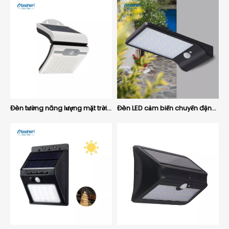
Đèn tường năng lượng mặt trời LED 4,5W ABS có cảm biến chuyển động, đèn hiên an ninh ngoài trời IP44 Oteshen SL1924
Đèn LED cảm biến chuyển động PC 0,8W Đèn tường năng lượng mặt trời, Đèn hiên an ninh ngoài trời IP44 Oteshen SL1805