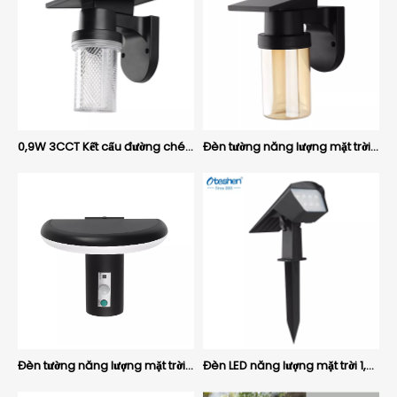
0,9W 3CCT Kết cấu đường chéo ABS LED Đèn tường năng lượng mặt trời, Đèn sân vườn ngoài trời điều khiển từ xa IP54 Oteshen SL1932DT
Đèn tường năng lượng mặt trời LED ABS trong suốt 0,9W 3CCT màu hổ phách, Đèn sân vườn ngoài trời điều khiển từ xa IP54 Oteshen SL1932ET
Đèn tường năng lượng mặt trời LED ABS hình bán nguyệt 1.8W 3CCT, Đèn sân vườn ngoài trời điều khiển từ xa IP54 Oteshen SL1933
Đèn LED năng lượng mặt trời 1,3W 3CCT ABS 2 trong 1, IP65 Mặt đất & gắn tường Đèn chiếu sáng cảnh quan ngoài trời Oteshen SL1931 / SL1931T