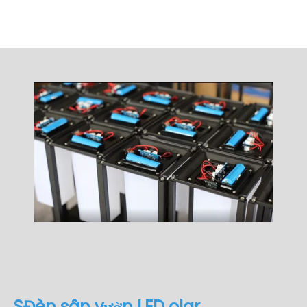
S
Đèn sân vườn LED olar