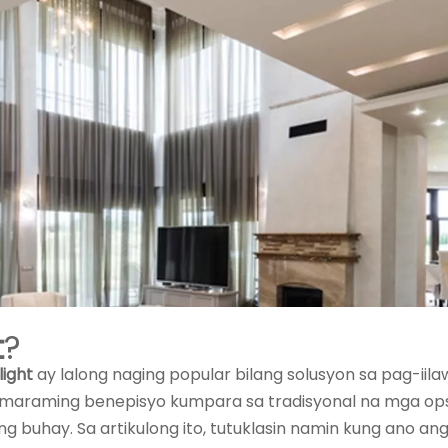
t
?
light
ay lalong naging popular bilang solusyon sa pag-iil
g maraming benepisyo kumpara sa tradisyonal na mga ops
g buhay. Sa artikulong ito, tutuklasin namin kung ano an