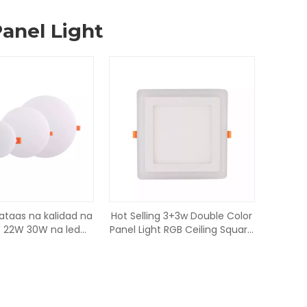
anel Light
taas na kalidad na
Hot Selling 3+3w Double Color
 22W 30W na led
Panel Light RGB Ceiling Square
t round□ available
Indoor Led Panel Light
less led panel