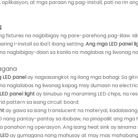
 aplikasyon, at mga paraan ng pag-install, pati na rin a
s
hting fixtures na nagbibigay ng pare-parehong pag-iilaw. I
ring i-install sa iba't ibang setting.
Ang mga LED panel li
l, na nagbibigay-daan sa kanila na maglabas ng liwanag 
gana
g LED panel
ay nagsasangkot ng ilang mga bahagi. Sa git
na naglalabas ng liwanag kapag may dumaan na electric 
ED panel light
ay binubuo ng maraming LED chips, na re
id pattern sa isang circuit board.
ght
ay gawa sa isang translucent na materyal, kadalasang a
 nang pantay-pantay sa ibabaw, na pinapaliit ang mga h
a panahon ng operasyon. Ang isang heat sink ay isinama
 LED
ay gumagana nang mahusay at may mas mahabang