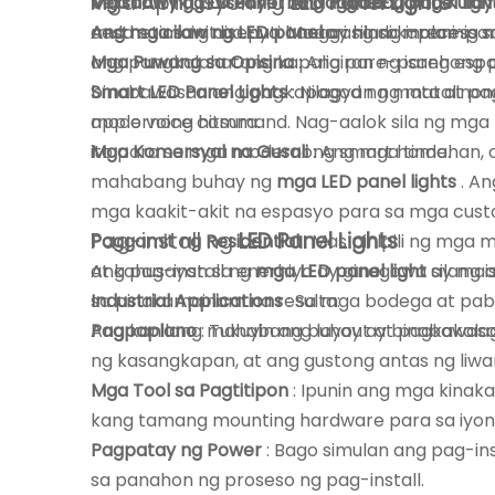
Mga Aplikasyon ng
LED Panel Lights
Versatility ng Disenyo
Mga Ilaw ng LED Panel na Nagbabago ng Kula
:
Ang mga LED panel ligh
aesthetics ng disenyo. Maaari silang i-recess 
mula sa mainit na puti hanggang sa malamig 
Ang mga ilaw ng LED panel
ay hindi kapani-pa
ang pangkalahatang kapaligiran ng isang espa
Mga Puwang sa Opisina
: Ang pare-parehong
Smart LED Panel Lights
binabawasan ang pagkapagod ng mata at pagpap
: Nilagyan ng matalino
app o voice command. Nag-aalok sila ng mga n
modernong hitsura.
ito para sa mga modernong smart home.
Mga Komersyal na Gusali
: Ang mga tindahan, 
mahabang buhay ng
mga LED panel lights
. A
mga kaakit-akit na espasyo para sa mga cus
Pag-install ng
LED Panel Lights
Paggamit ng Residential
: Mas pinipili ng mga
at kahusayan sa enerhiya ay ginagawa silang
Ang pag-install ng
mga LED panel light
ay maa
Industrial Applications
sa pinakamainam na resulta:
: Sa mga bodega at pab
Ang kanilang mahabang buhay ay binabawasan
Pagpaplano
: Tukuyin ang layout at pagkakal
ng kasangkapan, at ang gustong antas ng liwa
Mga Tool sa Pagtitipon
: Ipunin ang mga kinaka
kang tamang mounting hardware para sa iyong 
Pagpatay ng Power
: Bago simulan ang pag-inst
sa panahon ng proseso ng pag-install.