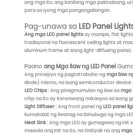
ang mga ito, ang kanilang mga pakinabang, uri,
para sa iyong mga pangangailangan.
Pag-unawa sa
LED Panel Light
Ang mga LED panel lights
ay manipis, flat lig
tradisyonal na fluorescent ceiling lights at maaa
aluminum frame at isang light-diffusing pane
Paano
ang Mga Ilaw ng LED Panel
Guma
Ang prinsipyo ng pagtatrabaho ng
mga ilaw n
diode) mismo, na isang semiconductor device 
LED Chips
: Ang pinagmumulan ng ilaw sa
mga L
chip na ito ay karaniwang nakaayos sa isang gr
Light Diffuser
: Ang front panel ng
LED panel li
kumakalat ng liwanag na ibinubuga ng mga LED
Heat Sink
: Ang mga LED ay gumagawa ng init s
mawala ang init na ito, na tinitiyak na ang
mga