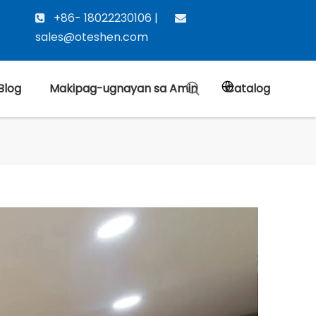
+86- 18022230106 |


sales@oteshen.com
 Blog
Makipag-ugnayan sa Amin
Catalog