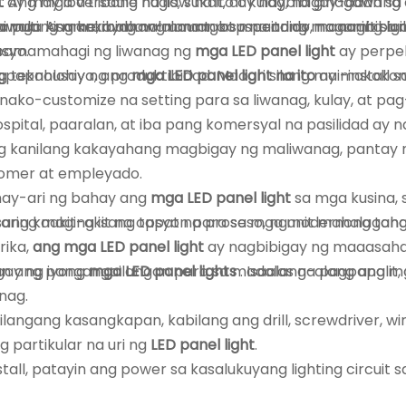
y
t
: Ang mga versatile na ilaw na ito ay nagbibigay-daan s
ay may iba't ibang hugis, sukat, at kulay, na ginagawang
sa mga kisame, ibabaw-mount, o suspendido, na nagbibigay-
na puti. Ang kakayahang umangkop na ito ay maaaring l
niwalang maraming nalalaman at maaaring magamit sa ib
syo.
 pamamahagi ng liwanag ng
mga LED panel light
ay perpek
ahusay ng produktibidad. Maaari silang mai-install sa 
ng teknolohiya, ang
mga LED panel light na ito
ay makokon
ako-customize na setting para sa liwanag, kulay, at pa
ospital, paaralan, at iba pang komersyal na pasilidad ay
ng kanilang kakayahang magbigay ng maliwanag, pantay n
tomer at empleyado.
 may-ari ng bahay ang
mga LED panel light
sa mga kusina, 
 isang kaakit-akit na opsyon para sa mga modernong tah
aring maging isang tapat na proseso, ngunit mahalagang
rika,
ang mga LED panel light
ay nagbibigay ng maaasahan
 ang pangangailangan para sa madalas na pagpapalit, n
agay ng iyong
mga LED panel lights
. Isaalang-alang ang m
nag.
ilangang kasangkapan, kabilang ang drill, screwdriver, wi
partikular na uri ng
LED panel light
.
all, patayin ang power sa kasalukuyang lighting circuit sa 