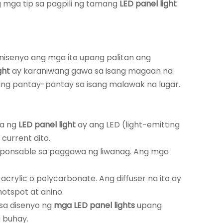
ng mga tip sa pagpili ng tamang
LED panel light
dinisenyo ang mga ito upang palitan ang
ght
ay karaniwang gawa sa isang magaan na
nang pantay-pantay sa isang malawak na lugar.
na ng
LED panel light
ay ang LED (light-emitting
current dito.
sponsable sa paggawa ng liwanag. Ang mga
crylic o polycarbonate. Ang diffuser na ito ay
otspot at anino.
 sa disenyo ng
mga LED panel lights
upang
 buhay.