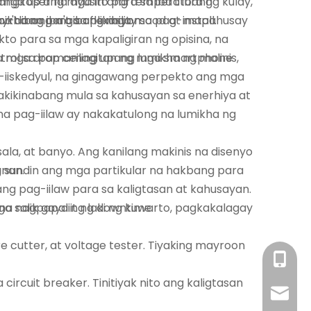
a mga user na ayusin ang temperatura ng kulay,
 angkop ang mga ito para sa iba't ibang
daan para sa flexibility sa pag-install.
umikha ng iba't ibang mga mood at mapahusay
a't ibang mga aplikasyon:
to para sa mga kapaligiran ng opisina, na
mga drop ceiling upang lumikha ng malinis,
trol sa pamamagitan ng mga smartphone
g-iiskedyul, na ginagawang perpekto ang mga
 nakikinabang mula sa kahusayan sa enerhiya at
a pag-iilaw ay nakakatulong na lumikha ng
sala, at banyo. Ang kanilang makinis na disenyo
anan.
 sundin ang mga partikular na hakbang para
g pag-iilaw para sa kaligtasan at kahusayan.
a nagpapaliit ng downtime.
ga salik gaya ng laki ng kuwarto, pagkakalagay
re cutter, at voltage tester. Tiyaking mayroon
+86- 18
circuit breaker. Tinitiyak nito ang kaligtasan
sales@