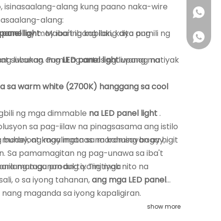
to, isinasaalang-alang kung paano naka-wire
+86 180
sasaalang-alang:
D panel
panel light
ay may iba't ibang laki, kaya pumili ng
. Maaaring kabilang dito ang
r at subukan ang
g liwanag. Pumili ng antas ng liwanag na
LED panel light
upang matiyak
ula sa warm white (2700K) hanggang sa cool
pagbili ng mga dimmable
na LED panel light
.
lusyon sa pag-iilaw na pinagsasama ang istilo
g buhay, at kagalingan sa maraming bagay,
 modelong may mataas na kahusayan ay higit
syon. Sa pamamagitan ng pag-unawa sa iba't
ilang mga produkto. Tinitiyak nito na
para matugunan ang iyong mga
li, o sa iyong tahanan,
ang mga LED panel
1802223
 nang maganda sa iyong kapaligiran.
show more