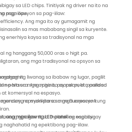
igay sa LED chips. Tinitiyak ng driver na ito na
g pag-iilaw.
 na mga opsyon sa pag-iilaw:
 efficiency. Ang mga ito ay gumagamit ng
sinasalin sa mas mababang singil sa kuryente.
 enerhiya kaysa sa tradisyonal na mga
ng hanggang 50,000 oras o higit pa.
igtaran, ang mga tradisyonal na opsyon sa
magagamit:
ahagi ng liwanag sa ibabaw ng lugar, pagliit
n para sa mga opisina, paaralan, at pasilidad
tol na hitsura. Ang mga ito ay perpekto para sa
 at komersyal na espasyo.
g magandang opsyon para sa mga espasyo kung
mercury, na makikita sa mga fluorescent
iran.
it,
dalasang ginagamit sa malalaking espasyo
ang mga ilaw ng LED panel
ay nagbibigay
g naghahatid ng epektibong pag-iilaw.