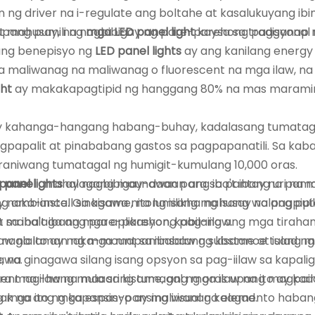
ng driver na i-regulate ang boltahe at kasalukuyang ibinib
upang pumili ng
t mahusay, na nagbibigay ng pare-parehong pagganap n
mga LED panel light
kaysa sa tradisyonal
ang benepisyo ng
LED panel lights
ay ang kanilang energy
maliwanag na maliwanag o fluorescent na mga ilaw, na i
ght
ay makakapagtipid ng hanggang 80% na mas maraming
 kahanga-hangang habang-buhay, kadalasang tumatagal 
apalit at pinababang gastos sa pagpapanatili. Sa kabal
araniwang tumatagal ng humigit-kumulang 10,000 oras.
D panel
panel lights
, mahalagang maunawaan ang iba't ibang uri na 
ay nagbibigay-daan para sa pantay na pamam
g ambiance. Ginagawa nitong isang mahusay na pagpipilia
y naka-install sa kisame, na lumilikha ng isang walang pu
 mahalaga ang pare-parehong pag-iilaw.
a iba't ibang mga aplikasyon, kabilang ang mga tirahan
ilaw na ito ay naka-mount sa ibabaw ng kisame at isan
i naglalaman ng mga mapaminsalang substance tulad ng 
, na ginagawa silang isang opsyon sa pag-iilaw sa kapalig
awa.
scent na ilaw na maaaring tumagal ng oras upang magpain
ara mag-hang mula sa kisame, ang mga ilaw na ito ay ka
tiyak na ang mga espasyo ay maliwanag kaagad.
g mga ito ng kapansin-pansing visual na elemento haban