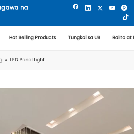
gagawa na
Hot Selling Products
Tungkol sa US
Balita at
g
»
LED Panel Light