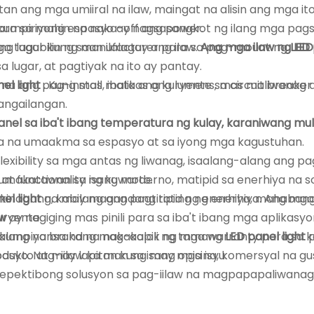
itan ang mga umiiral na ilaw, maingat na alisin ang mga i
 kumpirmahin na naka-off ang power.
ara sa iyong espasyo ay nagsasangkot ng ilang mga pag
ng lugar kung saan ilalagay ang ilaw.
mga tagubilin ng manufacturer para sa pag-mount ng
Ang mga ilaw ng LE
LED 
 lugar, at pagtiyak na ito ay pantay.
na ang pag-install, ibalik ang kuryente sa circuit breake
el light
. Kung mas mataas ang lumens, mas maliwanag an
angailangan.
anel sa iba't ibang temperatura ng kulay, karaniwang m
ra na umaakma sa espasyo at sa iyong mga kagustuhan.
flexibility sa mga antas ng liwanag, isaalang-alang ang 
t functionality ng kuwarto.
umakatawan sa isang moderno, matipid sa enerhiya na so
akinabang, kabilang ang pagtitipid ng enerhiya, mahaban
el light
na may magandang rating ng enerhiya. Ang mga
ryente.
aw
ay nagiging mas pinili para sa iba't ibang mga aplika
ll, kumpiyansa kang makakapili ng tamang
alang na brand na nag-aalok ng mga warranty para sa kan
LED panel light
dukto at may lapitan kung may mga isyu.
o. Nag-iilaw ka man sa isang opisina, komersyal na gusa
t epektibong solusyon sa pag-iilaw na magpapapaliwanag