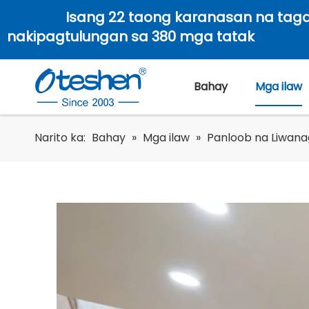
Isang 22 taong karanasan na ta
nakipagtulungan sa 380 mga tatak
Bahay
Mga ilaw
Narito ka:
Bahay
»
Mga ilaw
»
Panloob na Liwana