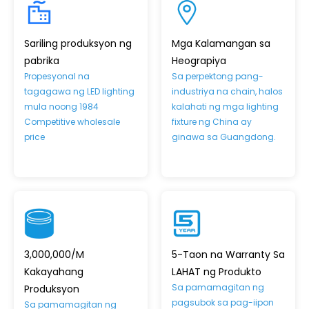
Sariling produksyon ng
Mga Kalamangan sa
pabrika
Heograpiya
Propesyonal na
Sa perpektong pang-
tagagawa ng LED lighting
industriya na chain, halos
mula noong 1984
kalahati ng mga lighting
Competitive wholesale
fixture ng China ay
price
ginawa sa Guangdong.
3,000,000/M
5-Taon na Warranty Sa
Kakayahang
LAHAT ng Produkto
Sa pamamagitan ng
Produksyon
pagsubok sa pag-iipon
Sa pamamagitan ng