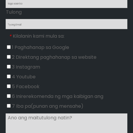
Tulong
Kilalanin kami mula sa:
*
1 Paghahanap sa Google
2 Direktang paghahanap sa website
3 Instagram
4 Youtube
5 Facebook
6 Inirerekomenda ng mga kaibigan ang
7 Iba pa(punan ang mensahe)