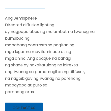
Ang Semisphere
Directed diffusion lighting
ay nagpapalabas ng malambot na liwanag na
bumubuo ng
mababang contrasts sa pagitan ng
mga lugar na may iluminado at ng
mga anino. Ang opaque na bahagi
ng shade ay nakakatulong na idirekta
ang liwanag sa pamamagitan ng diffuser,
na nagbibigay ng liwanag na parehong
mapayapa at puro sa
parehong oras.
CONTACT US