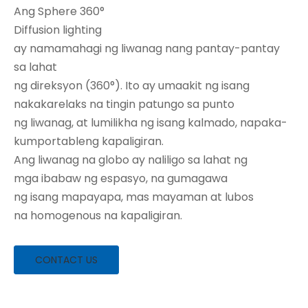
Ang Sphere 360°
Diffusion lighting
ay namamahagi ng liwanag nang pantay-pantay
sa lahat
ng direksyon (360°). Ito ay umaakit ng isang
nakakarelaks na tingin patungo sa punto
ng liwanag, at lumilikha ng isang kalmado, napaka-
kumportableng kapaligiran.
Ang liwanag na globo ay naliligo sa lahat ng
mga ibabaw ng espasyo, na gumagawa
ng isang mapayapa, mas mayaman at lubos
na homogenous na kapaligiran.
CONTACT US