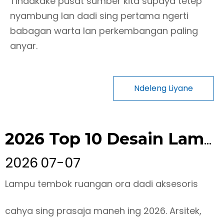
Tindakake pusat sumber kita supaya tetep
nyambung lan dadi sing pertama ngerti
babagan warta lan perkembangan paling
anyar.
Ndeleng Liyane
2026 Top 10 Desain Lampu Tembok LED Outdoor Kreatif kanggo Proyek Lanskap & Perhotelan
2026
07-07
Lampu tembok ruangan ora dadi aksesoris
cahya sing prasaja maneh ing 2026. Arsitek,