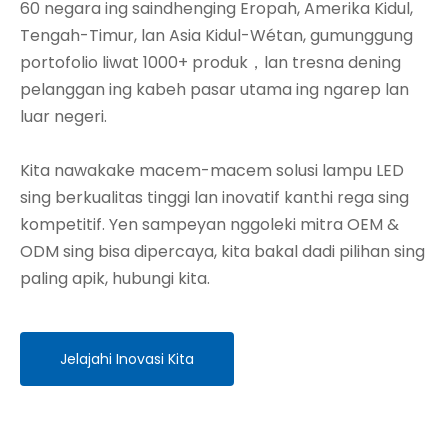
60 negara ing saindhenging Eropah, Amerika Kidul,
Tengah-Timur, lan Asia Kidul-Wétan, gumunggung
portofolio liwat 1000+ produk，lan tresna dening
pelanggan ing kabeh pasar utama ing ngarep lan
luar negeri.
Kita nawakake macem-macem solusi lampu LED
sing berkualitas tinggi lan inovatif kanthi rega sing
kompetitif. Yen sampeyan nggoleki mitra OEM &
ODM sing bisa dipercaya, kita bakal dadi pilihan sing
paling apik, hubungi kita.
Jelajahi Inovasi Kita