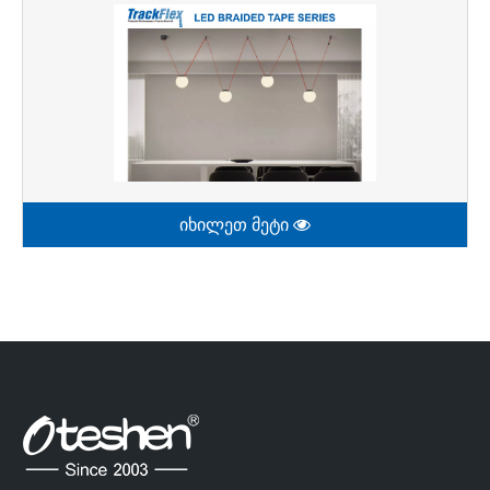
იხილეთ მეტი