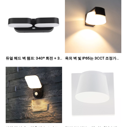
듀얼 헤드 벽 램프: 340° 회전 + 3CCT 색온도 조절 가능 LBD0680T-12
옥외 벽 빛 IP65는 3CCT 조정가능한 색온도 정원 빛 LBD6030T-8를 방수 처리합니다