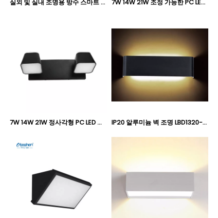
실외 및 실내 조명용 방수 스마트 모션 센서 IP65를 갖춘 LED 벽 조명 LBD11050 LBD11050B LBD11060 LBD11060B
7W 14W 21W 조정 가능한 PC LED 벽 조명, 멀티 헤드 실내 벽 독서 램프 Oteshen LXD0840-7 / LXD0840-14 / LXD0840-21
7W 14W 21W 정사각형 PC LED 벽 조명, 멀티 헤드 실내 거울 화장대 벽 램프 Oteshen LXD0940-7 / LXD0940-14 / LXD0940-21
IP20 알루미늄 벽 조명 LBD1320-8X