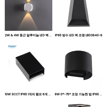
2W & 4W 둥근 알루미늄 LED 벽 빛, IP44는 옥외 소형 장식 벽 Sconce Oteshen LBD7110-2/LBD7120-4를 덮었습니다
IP65 방수 LED 벽 조명 LBD3640-6
10W 3CCT IP65 1개의 램프 6개 효과 LED 벽 조명, 조정 가능한 빔 실외 위아래 벽 램프 Oteshen LBD5640A-10 / LBD5640AT-10 / LBD5640-10 / LBD5640T-10
6W 0°-75° 조정 가능한 빔 IP65 원형 LED 벽 조명, 실외 위아래 벽 램프 Oteshen LBD3110A-6