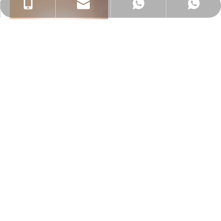
sales@oteshen.com
+86- 18022230106
+86 18022230106
18022230106
8W 및 15W 프레임리스 타원형 PC LED 격벽 조명, IP65 실내 및 실외 벽 및 천장 조명 Oteshen LXD0130S-8 / LXD0140S-15