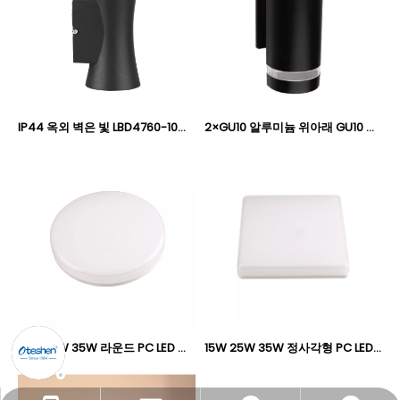
IP44 옥외 벽은 빛 LBD4760-10를지도했습니다
2×GU10 알루미늄 위아래 GU10 벽 조명, IP44 덮개형 실외 교체 가능 전구 벽 램프 Oteshen TB0741A-2 / TB0841A-2
15W 25W 35W 라운드 PC LED 격벽 조명, IP44 실내 및 덮힌 실외 천장 및 벽 격벽 램프 Oteshen LXD1320-15 / LXD1325-25 / LXD1330-35
15W 25W 35W 정사각형 PC LED 격벽 조명, IP44 실내 및 지붕형 실외 벽 및 천장 조명 Oteshen LXD1420-15 / LXD1425-25 / LXD1430-35