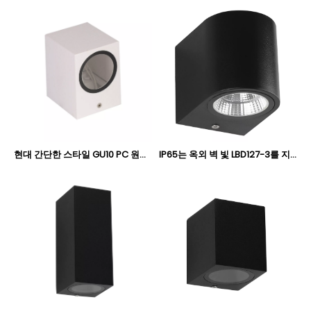
현대 간단한 스타일 GU10 PC 원스팟 IP65 야외 원형 북유럽 벽 조명 IP65 통 조명기구 조명 제조업체 TS127S-1
IP65는 옥외 벽 빛 LBD127-3를 지도했습니다