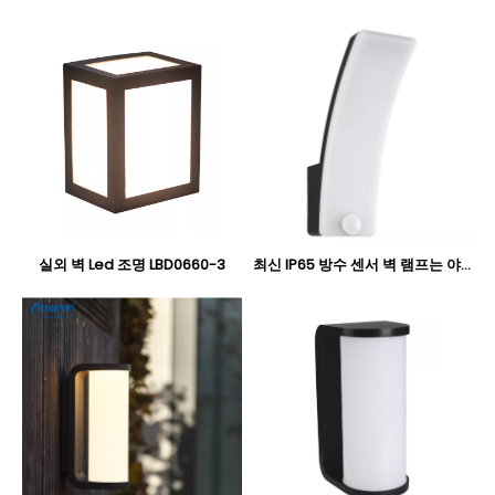
실외 벽 Led 조명 LBD0660-3
최신 IP65 방수 센서 벽 램프는 야외 정원 LBD0670T LBD0670R에 적합합니다.