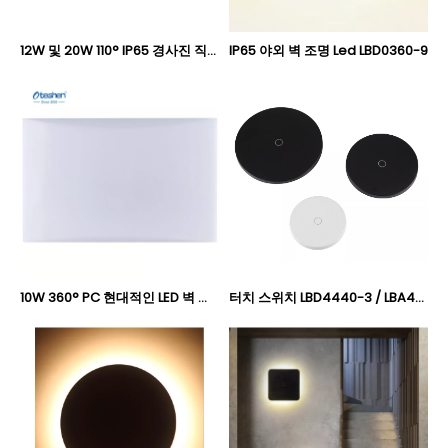
12W 및 20W 110° IP65 경사진 직사각형 PC LED 벽 조명, 실외 단면 방출 외관 벽 램프 Oteshen LBD0160-12 / LBD0180-20
IP65 야외 벽 조명 Led LBD0360-9
10W 360° PC 현대적인 LED 벽 조명, IP44 실내 및 지붕이 있는 실외 벽 램프 Oteshen LBD0930-10
터치 스위치 LBD4440-3 / LBA4450-6 / LBD4460A-12가 있는 IP65 실외 벽 조명