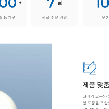
000
7
1
+
날
형 등기구
샘플 주문 완료
원
제품 맞
고객의 요구와 요
형 포장을 포함한