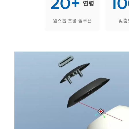
20+
1
연령
원스톱 조명 솔루션
맞춤