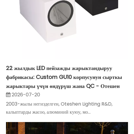
22 жылдык LED пейзажды жарыктандыруу
фабрикасы: Custom GU10 корпусунун сырткы
жарыктары үчүн өндүрүш жана QC - Отешен
2026-07-20
2003-жылы негизделген, Oteshen Lighting R&D,
калыптарды жасоо, алюминий куюу, мо...