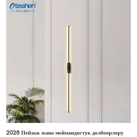
2026 Пейзаж жана меймандостук долбоорлору