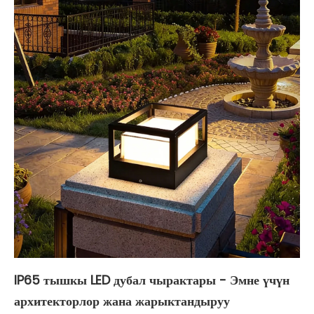
IP65 тышкы LED дубал чырактары - Эмне үчүн
архитекторлор жана жарыктандыруу