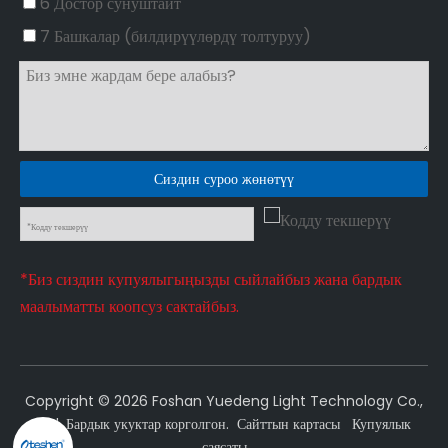
6 Достор сунуштайт
7 Башкалар (билдирүүлөрдү толтуруу)
Сиздин суроо жөнөтүү
*Биз сиздин купуялыгыңызды сыйлайбыз жана бардык
маалыматты коопсуз сактайбыз.
Copyright ©
2026
Foshan Yuedeng Light Technology Co.,
Ltd. Бардык укуктар корголгон.
Сайттын картасы
Купуялык
саясаты