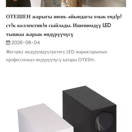
ОТЕШЕН жарыгы июнь айындагы озык енд!р!
ст!к коллектив!н сыйлады. Ишенимдүү LED
тышкы жарык өндүрүүчүсү
2026-08-04
Жогорку өндүрүмдүүлүктөгү LED жарыктарынын
профессионал өндүрүүчүсү катары OTESH...