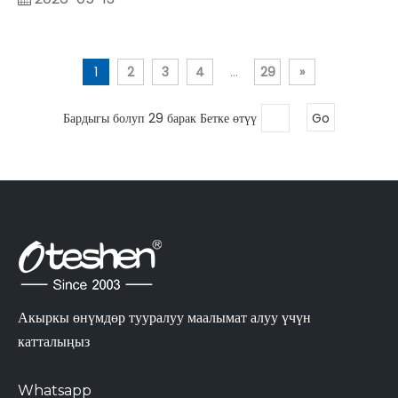
1
2
3
4
...
29
»
Бардыгы болуп 29 барак Бетке өтүү
Go
Акыркы өнүмдөр тууралуу маалымат алуу үчүн
катталыңыз
Whatsapp