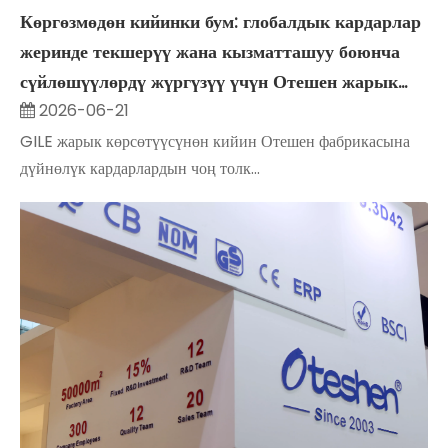
Көргөзмөдөн кийинки бум: глобалдык кардарлар
жеринде текшерүү жана кызматташуу боюнча
сүйлөшүүлөрдү жүргүзүү үчүн Отешен жарык
берүүчү фабрикасына агылып келишет
2026-06-21
GILE жарык көрсөтүүсүнөн кийин Отешен фабрикасына
дүйнөлүк кардарлардын чоң толк...