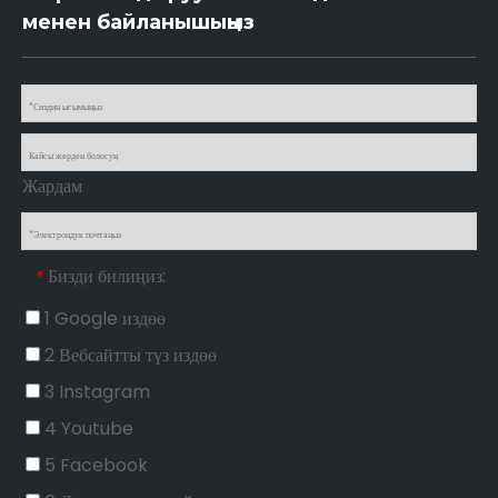
менен байланышыңыз
Жардам
Бизди билиңиз:
*
1 Google издөө
2 Вебсайтты түз издөө
3 Instagram
4 Youtube
5 Facebook