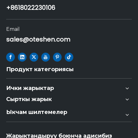
+86
18022230106
Email
sales@oteshen.com
Продукт категориясы
Ички жарыктар
Сырткы жарык
Ыкчам шилтемелер
Жарыктандыруу боюнча адисибиз