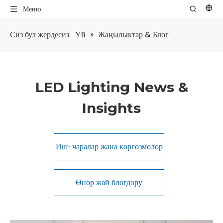
Меню
Сиз бул жердесиз:
Үй
»
Жаңылыктар & Блог
LED Lighting News &
Insights
Иш-чаралар жана көргөзмөлөр
Өнөр жай блогдору