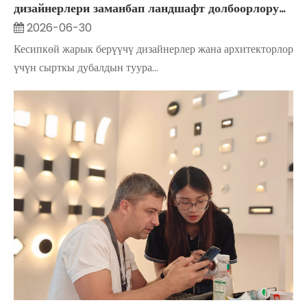
дизайнерлери заманбап ландшафт долбоорлору
үчүн кош орнотулган тышкы шамдарга
2026-06-30
ишенишет
Кесипкөй жарык берүүчү дизайнерлер жана архитекторлор
үчүн сырткы дубалдын туура...