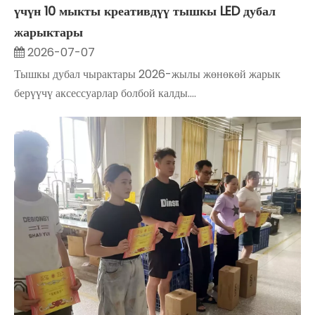
үчүн 10 мыкты креативдүү тышкы LED дубал
жарыктары
2026-07-07
Тышкы дубал чырактары 2026-жылы жөнөкөй жарык
берүүчү аксессуарлар болбой калды....