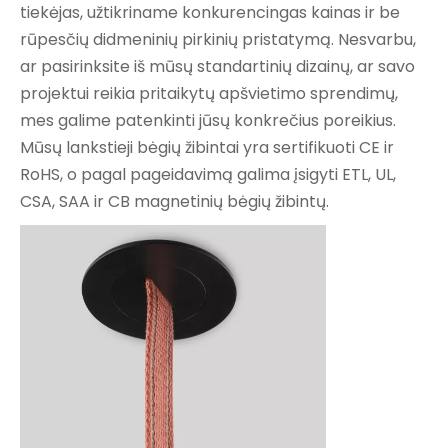
tiekėjas, užtikriname konkurencingas kainas ir be
rūpesčių didmeninių pirkinių pristatymą. Nesvarbu,
ar pasirinksite iš mūsų standartinių dizainų, ar savo
projektui reikia pritaikytų apšvietimo sprendimų,
mes galime patenkinti jūsų konkrečius poreikius.
Mūsų lankstieji bėgių žibintai yra sertifikuoti CE ir
RoHS, o pagal pageidavimą galima įsigyti ETL, UL,
CSA, SAA ir CB magnetinių bėgių žibintų.