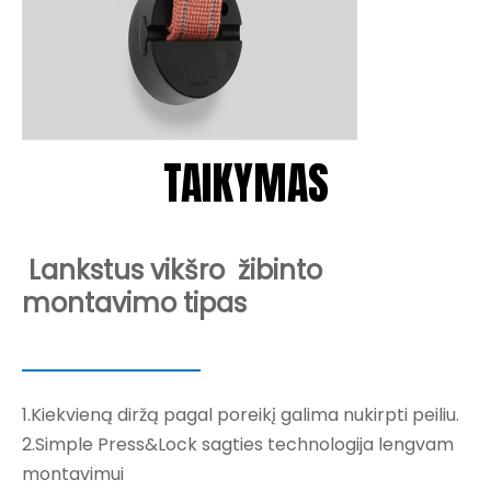
TAIKYMAS
Lankstus vikšro
žibinto
montavimo tipas
1.Kiekvieną diržą pagal poreikį galima nukirpti peiliu.
2.Simple Press&Lock sagties technologija lengvam
montavimui