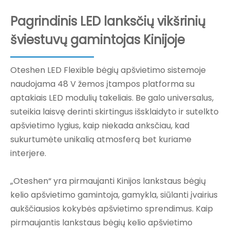
Pagrindinis LED lanksčių vikšrinių
šviestuvų gamintojas Kinijoje
Oteshen LED Flexible bėgių apšvietimo sistemoje
naudojama 48 V žemos įtampos platforma su
aptakiais LED modulių takeliais. Be galo universalus,
suteikia laisvę derinti skirtingus išsklaidyto ir sutelkto
apšvietimo lygius, kaip niekada anksčiau, kad
sukurtumėte unikalią atmosferą bet kuriame
interjere.
„Oteshen“ yra pirmaujanti Kinijos lankstaus bėgių
kelio apšvietimo gamintoja, gamykla, siūlanti įvairius
aukščiausios kokybės apšvietimo sprendimus. Kaip
pirmaujantis lankstaus bėgių kelio apšvietimo