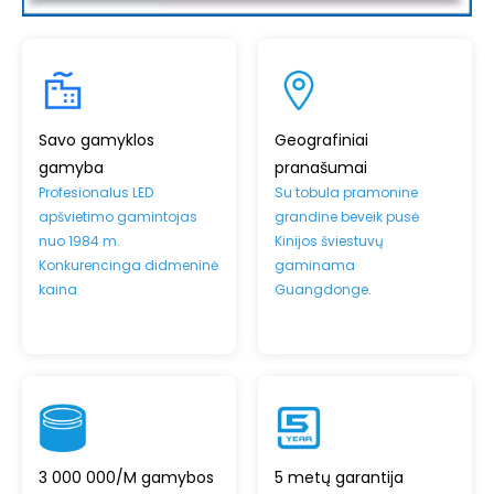
Savo gamyklos
Geografiniai
gamyba
pranašumai
Profesionalus LED
Su tobula pramonine
apšvietimo gamintojas
grandine beveik pusė
nuo 1984 m.
Kinijos šviestuvų
Konkurencinga didmeninė
gaminama
kaina
Guangdonge.
3 000 000/M gamybos
5 metų garantija