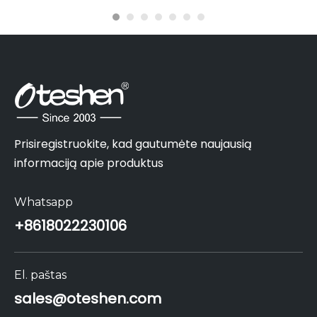
Prisiregistruokite, kad gautumėte naujausią
informaciją apie produktus
Whatsapp
+86
18022230106
El. paštas
sales@oteshen.com