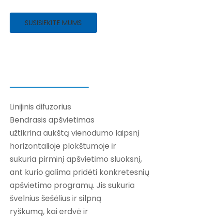
SUSISIEKITE MUMS
Linijinis difuzorius
Bendrasis apšvietimas
užtikrina aukštą vienodumo laipsnį
horizontalioje plokštumoje ir
sukuria pirminį apšvietimo sluoksnį,
ant kurio galima pridėti konkretesnių
apšvietimo programų. Jis sukuria
švelnius šešėlius ir silpną
ryškumą, kai erdvė ir