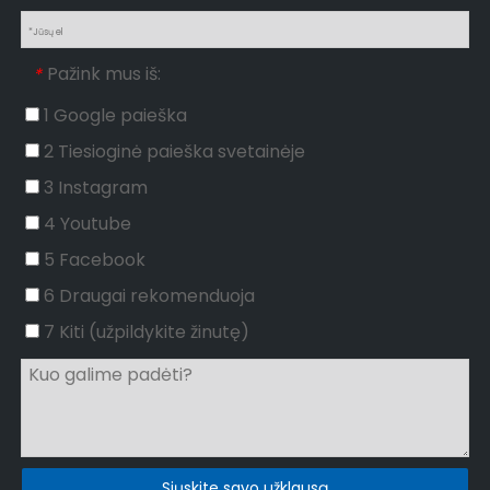
Pažink mus iš:
*
1 Google paieška
2 Tiesioginė paieška svetainėje
3 Instagram
4 Youtube
5 Facebook
6 Draugai rekomenduoja
7 Kiti (užpildykite žinutę)
Siųskite savo užklausą