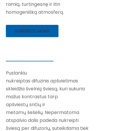
ramią, turtingesnę ir itin
homogenišką atmosferą.
SUSISIEKITE MUMS
Puslankiu
nukreiptas difuzinis apšvietimas
skleidžia švelnią šviesą, kuri sukuria
mažus kontrastus tarp
apšviestų sričių ir
metamų šešėlių. Nepermatoma
atspalvio dalis padeda nukreipti
šviesą per difuzorių, suteikdama tiek