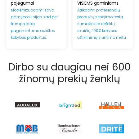
pajėgumai
VISIEMS gaminiams
Modernizuodami savo
Atlikdami profesionalų
gamybos linijas, kad per
produktų senėjimo testą,
trumpą laiką
sumažinkite defektų
pagamintume aukštos
skaičių, 100% kokybės
kokybės produktus.
užtikrinimą siuntimo metu
Dirbo su daugiau nei 600
žinomų prekių ženklų