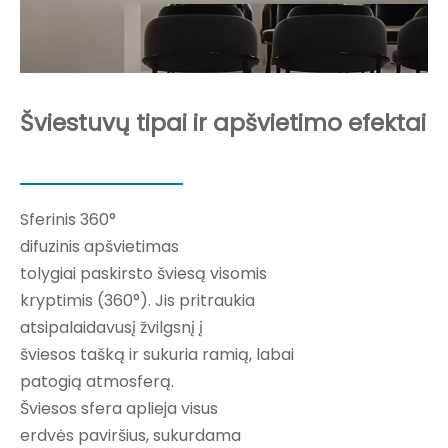
Šviestuvų tipai ir apšvietimo efektai
Sferinis 360°
difuzinis apšvietimas
tolygiai paskirsto šviesą visomis
kryptimis (360°). Jis pritraukia
atsipalaidavusį žvilgsnį į
šviesos tašką ir sukuria ramią, labai
patogią atmosferą.
Šviesos sfera aplieja visus
erdvės paviršius, sukurdama