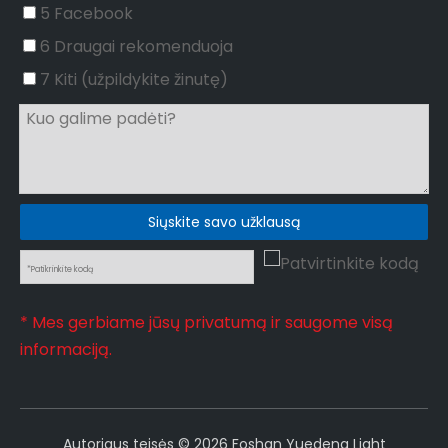
5 Facebook
6 Draugai rekomenduoja
7 Kiti (užpildykite žinutę)
Siųskite savo užklausą
* Mes gerbiame jūsų privatumą ir saugome visą
informaciją.
Autoriaus teisės ©
2026
Foshan Yuedeng Light