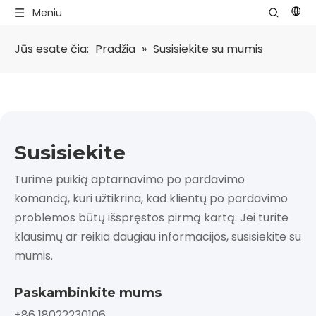
Meniu
Jūs esate čia:
Pradžia
»
Susisiekite su mumis
Susisiekite
Turime puikią aptarnavimo po pardavimo
komandą, kuri užtikrina, kad klientų po pardavimo
problemos būtų išspręstos pirmą kartą. Jei turite
klausimų ar reikia daugiau informacijos, susisiekite su
mumis.
Paskambinkite mums
+86 18022230106