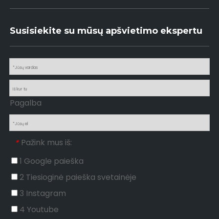
Susisiekite su mūsų apšvietimo ekspertu
Pagalba
Pažink mus iš:
*
1 Google paieška
2 Tiesioginė paieška svetainėje
3 Instagram
4 Youtube