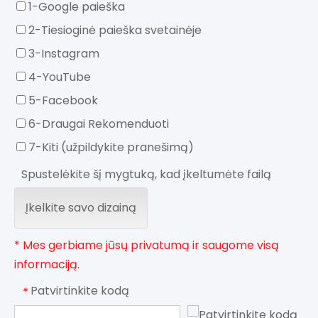
1-Google paieška
2-Tiesioginė paieška svetainėje
3-Instagram
4-YouTube
5-Facebook
6-Draugai Rekomenduoti
7-Kiti (užpildykite pranešimą)
Spustelėkite šį mygtuką, kad įkeltumėte failą
Įkelkite savo dizainą
* Mes gerbiame jūsų privatumą ir saugome visą
informaciją.
Patvirtinkite kodą
*