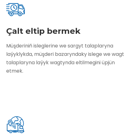
Çalt eltip bermek
Müşderiniň isleglerine we sargyt talaplaryna
laýyklykda, müşderi bazaryndaky islege we wagt
talaplaryna laýyk wagtynda eltilmegini üpjün
etmek.