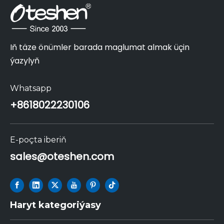
Iň täze önümler barada maglumat almak üçin
ýazylyň
Whatsapp
+86
18022230106
E-poçta iberiň
sales@oteshen.com
Haryt kategoriýasy