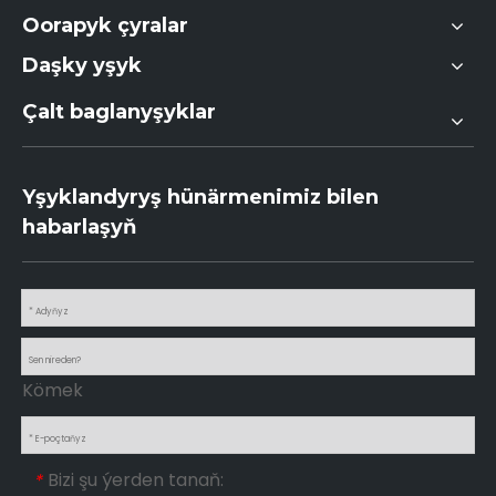
Oorapyk çyralar
Daşky yşyk
Çalt baglanyşyklar
Yşyklandyryş hünärmenimiz bilen
habarlaşyň
Kömek
Bizi şu ýerden tanaň:
*