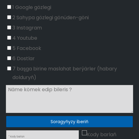
1 Google gözlegi
2 Sahypa gözlegi gönüden-göni
3 Instagram
4 Youtube
5 Facebook
6 Dostlar
7 başga birine maslahat berýärler (habary
dolduryň)
Soragyňyzy iberiň