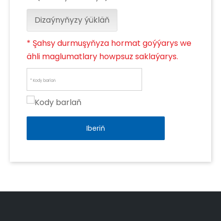
Dizaýnyňyzy ýükläň
* Şahsy durmuşyňyza hormat goýýarys we
ähli maglumatlary howpsuz saklaýarys.
Iberiň