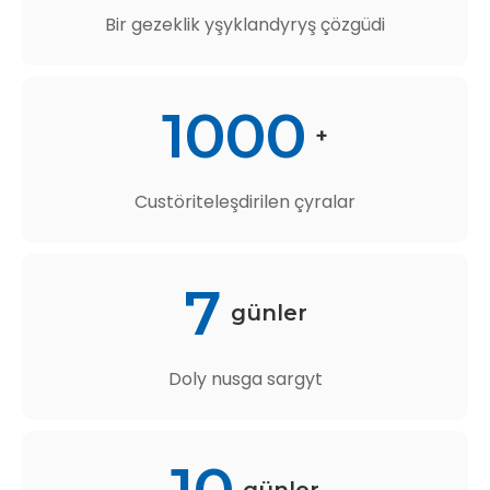
Bir gezeklik yşyklandyryş çözgüdi
1000
+
Custöriteleşdirilen çyralar
7
günler
Doly nusga sargyt