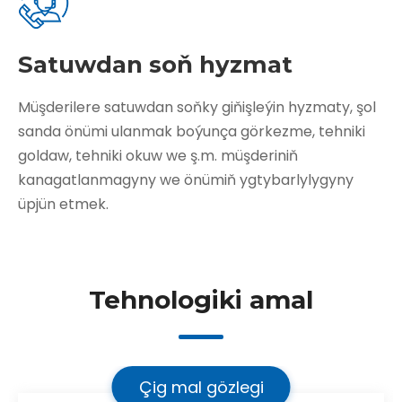
Satuwdan soň hyzmat
Müşderilere satuwdan soňky giňişleýin hyzmaty, şol
sanda önümi ulanmak boýunça görkezme, tehniki
goldaw, tehniki okuw we ş.m. müşderiniň
kanagatlanmagyny we önümiň ygtybarlylygyny
üpjün etmek.
Tehnologiki amal
Çig mal gözlegi