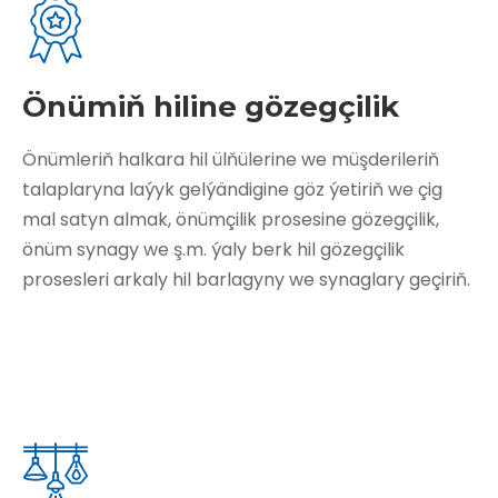
Önümiň hiline gözegçilik
Önümleriň halkara hil ülňülerine we müşderileriň
talaplaryna laýyk gelýändigine göz ýetiriň we çig
mal satyn almak, önümçilik prosesine gözegçilik,
önüm synagy we ş.m. ýaly berk hil gözegçilik
prosesleri arkaly hil barlagyny we synaglary geçiriň.