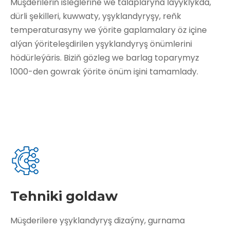
Müşderileriň isleglerine we talaplaryna laýyklykda,
dürli şekilleri, kuwwaty, yşyklandyryşy, reňk
temperaturasyny we ýörite gaplamalary öz içine
alýan ýöriteleşdirilen yşyklandyryş önümlerini
hödürleýäris. Biziň gözleg we barlag toparymyz
1000-den gowrak ýörite önüm işini tamamlady.
Tehniki goldaw
Müşderilere yşyklandyryş dizaýny, gurnama