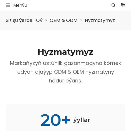
Menýu
Siz şu ýerde:
Öý
»
OEM & ODM
»
Hyzmatymyz
Hyzmatymyz
Markaňyzyň üstünlik gazanmagyna kömek
edýän ajaýyp ODM & OEM hyzmatyny
hödürleýäris.
20+
ýyllar