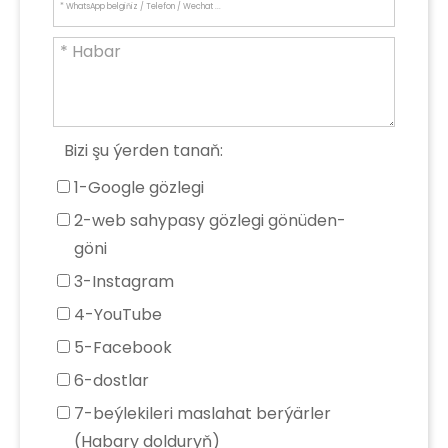
Bizi şu ýerden tanaň:
1-Google gözlegi
2-web sahypasy gözlegi gönüden-
göni
3-Instagram
4-YouTube
5-Facebook
6-dostlar
7-beýlekileri maslahat berýärler
(Habary dolduryň)