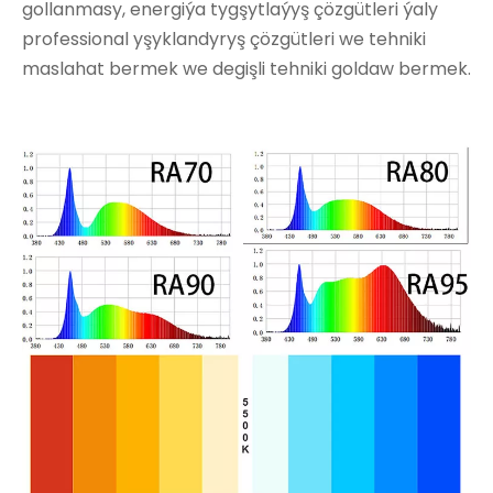
gollanmasy, energiýa tygşytlaýyş çözgütleri ýaly
professional yşyklandyryş çözgütleri we tehniki
maslahat bermek we degişli tehniki goldaw bermek.