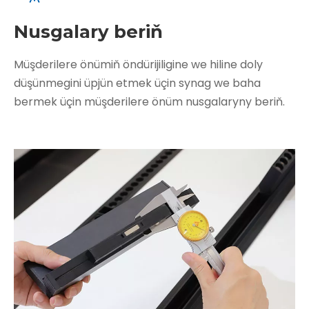
Nusgalary beriň
Müşderilere önümiň öndürijiligine we hiline doly
düşünmegini üpjün etmek üçin synag we baha
bermek üçin müşderilere önüm nusgalaryny beriň.