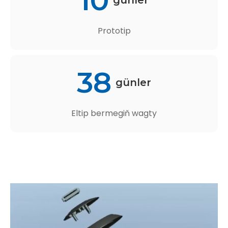
10
günler
Prototip
38
günler
Eltip bermegiň wagty