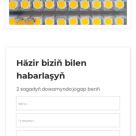
Häzir biziň bilen
habarlaşyň
2 sagadyň dowamynda jogap beriň