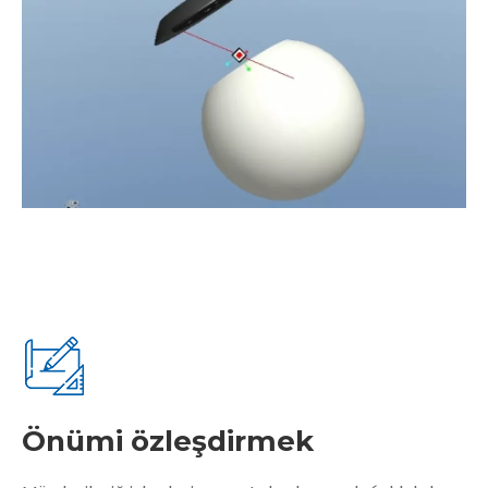
Önümi özleşdirmek