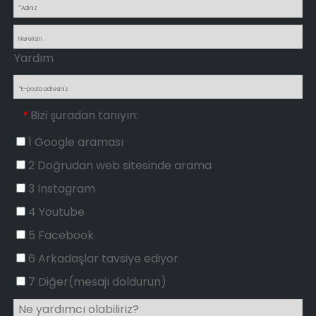
Yardım
Bizi şuradan tanıyın:
*
1 Google araması
2 Doğrudan web sitesinde arama
3 Instagram
4 Youtube
5 Facebook
6 Arkadaşlar tavsiye ediyor
7 Diğer(mesajı doldurun)