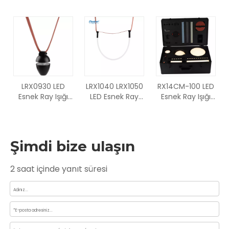
iğne delikli
İğne delikli
iğne delikli
tasarım rengi
tasarım rengi
tasarım rengi
değiştirilebilir
değiştirilebilir
değiştirilebilir
Spot Işığı
Ayarlanabilir açı
Difüzör
Spot Işığı
LRX0930 LED
LRX1040 LRX1050
RX14CM-100 LED
Esnek Ray Işığı
LED Esnek Ray
Esnek Ray Işığı
iğne delikli
Işığı iğne delikli
iğne delikli
tasarım rengi
tasarım rengi
tasarım rengi
değiştirilebilir
değiştirilebilir
değiştirilebilir her
Difüzör spot ışığı
Boru
şey dahil set
Şimdi bize ulaşın
2 saat içinde yanıt süresi