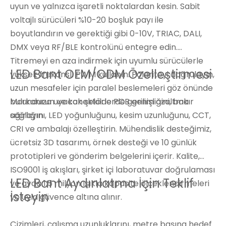
uyun ve yalnızca işaretli noktalardan kesin. Sabit
voltajlı sürücüleri %10-20 boşluk payı ile
boyutlandırın ve gerektiği gibi 0-10V, TRIAC, DALI,
DMX veya RF/BLE kontrolünü entegre edin.
Titremeyi en aza indirmek için uyumlu sürücülerle
LED Bant OEM/ODM Özelleştirmesi
yüksek frekanslı PWM kullanın. Polariteyi doğrulayın,
uzun mesafeler için paralel beslemeleri göz önünde
bulundurun ve konektörlerde gerilim azaltma
Markanıza uyacak şekilde PCB genişliğini, bakır
sağlayın.
ağırlığını, LED yoğunluğunu, kesim uzunluğunu, CCT,
CRI ve ambalajı özelleştirin. Mühendislik desteğimiz,
ücretsiz 3D tasarımı, örnek desteği ve 10 günlük
prototipleri ve gönderim belgelerini içerir. Kalite,
ISO9001 iş akışları, şirket içi laboratuvar doğrulaması
LED Bant Aydınlatma İçin Teklif
ve ayda 1,5 milyon ışıkla kapasite ölçeklendirmeleri
İsteyin
yoluyla güvence altına alınır.
Çizimleri, çalışma uzunluklarını, metre başına hedef