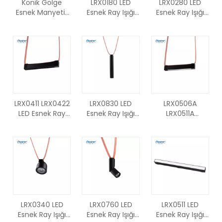
Konik Gölge
LRX0180 LED
LRX0280 LED
Esnek Manyetik
Esnek Ray Işığı
Esnek Ray Işığı
Parça Sarkıt Işık,
iğne delikli
iğne delikli
Mat Alüminyum
tasarım rengi
tasarım rengi
Ayarlanabilir Asılı
değiştirilebilir
değiştirilebilir
LED Yemek
Küre
Yarım Küre
Lambası -
Oteshen
LRX1114S-12
LRX1114-12
LRX0411 LRX0422
LRX0830 LED
LRX0506A
LED Esnek Ray
Esnek Ray Işığı
LRX0511A
Işığı İğne delikli
iğne delikli
LRX0522A LED
tasarım, renk
tasarım rengi
Esnek Ray Işığı
değiştirilebilir
değiştirilebilir
İğne delikli
Doğrusal düşük
Spot Işığı
tasarım rengi
parlama
değiştirilebilir
Hareketli Difüzör
LRX0340 LED
LRX0760 LED
LRX0511 LED
Esnek Ray Işığı
Esnek Ray Işığı
Esnek Ray Işığı