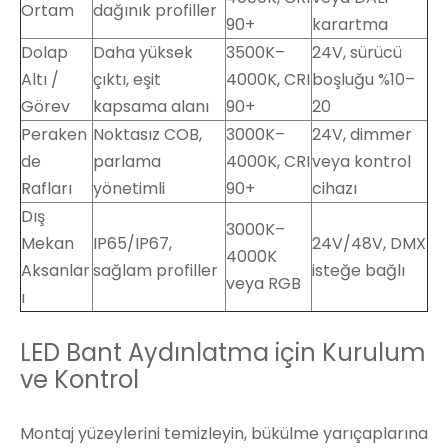
Ortam
dağınık profiller
90+
karartma
Dolap
Daha yüksek
3500K–
24V, sürücü
Altı /
çıktı, eşit
4000K, CRI
boşluğu %10–
Görev
kapsama alanı
90+
20
Peraken
Noktasız COB,
3000K–
24V, dimmer
de
parlama
4000K, CRI
veya kontrol
Rafları
yönetimli
90+
cihazı
Dış
3000K–
Mekan
IP65/IP67,
24V/48V, DMX
4000K
Aksanlar
sağlam profiller
isteğe bağlı
veya RGB
ı
LED Bant Aydınlatma için Kurulum
ve Kontrol
Montaj yüzeylerini temizleyin, bükülme yarıçaplarına