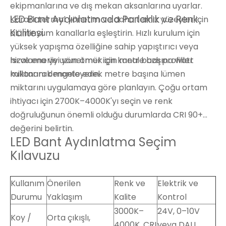
ekipmanlarına ve dış mekan aksanlarına uyarlar.
LED Bant Aydınlatmada Parlaklık ve Renk
Kararlı termal yönetim ve daha temiz yüzeyler için
Kalitesi
alüminyum kanallarla eşleştirin. Hızlı kurulum için
yüksek yapışma özelliğine sahip yapıştırıcı veya
hizalama ve uzun ömür için kanal bazlı profiller
Isı ve enerjiyi yönetmek için metre başına watt
kullanarak monte edin.
miktarını dengeleyerek metre başına lümen
miktarını uygulamaya göre planlayın. Çoğu ortam
ihtiyacı için 2700K–4000K'yı seçin ve renk
doğruluğunun önemli olduğu durumlarda CRI 90+
değerini belirtin.
LED Bant Aydınlatma Seçim
Kılavuzu
Kullanım
Önerilen
Renk ve
Elektrik ve
Durumu
Yaklaşım
Kalite
Kontrol
3000K–
24V, 0–10V
Koy /
Orta çıkışlı,
4000K, CRI
veya DALI