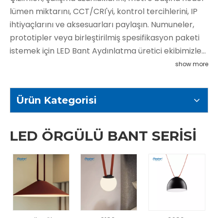
lümen miktarını, CCT/CRI'yi, kontrol tercihlerini, IP
ihtiyaçlarını ve aksesuarları paylaşın. Numuneler,
prototipler veya birleştirilmiş spesifikasyon paketi
istemek için LED Bant Aydınlatma üretici ekibimizle
iletişime geçin. Hızlı bir şekilde yanıt veriyoruz ve
show more
tasarımdan teslimata kadar size destek oluyoruz.
Ürün Kategorisi
LED ÖRGÜLÜ BANT SERİSİ