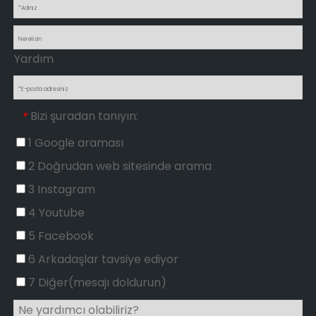
Yardım
Bizi şuradan tanıyın:
*
1 Google araması
2 Doğrudan web sitesinde arama
3 Instagram
4 Youtube
5 Facebook
6 Arkadaşlar tavsiye ediyor
7 Diğer(mesajı doldurun)